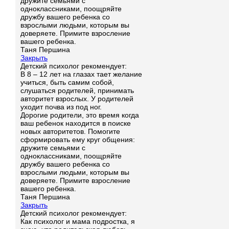
дружите семьями с
одноклассниками, поощряйте
дружбу вашего ребенка со
взрослыми людьми, которым вы
доверяете. Примите взросление
вашего ребенка.
Таня Першина
Закрыть
Детский психолог рекомендует:
В 8 – 12 лет на глазах тает желание
учиться, быть самим собой,
слушаться родителей, принимать
авторитет взрослых. У родителей
уходит почва из под ног.
Дорогие родители, это время когда
ваш ребенок находится в поиске
новых авторитетов. Помогите
сформировать ему круг общения:
дружите семьями с
одноклассниками, поощряйте
дружбу вашего ребенка со
взрослыми людьми, которым вы
доверяете. Примите взросление
вашего ребенка.
Таня Першина
Закрыть
Детский психолог рекомендует:
Как психолог и мама подростка, я