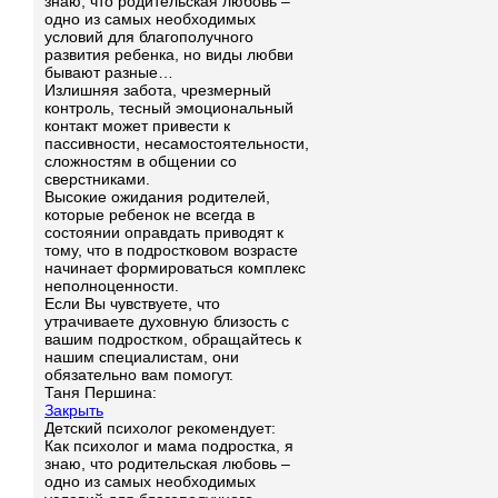
знаю, что родительская любовь –
одно из самых необходимых
условий для благополучного
развития ребенка, но виды любви
бывают разные…
Излишняя забота, чрезмерный
контроль, тесный эмоциональный
контакт может привести к
пассивности, несамостоятельности,
сложностям в общении со
сверстниками.
Высокие ожидания родителей,
которые ребенок не всегда в
состоянии оправдать приводят к
тому, что в подростковом возрасте
начинает формироваться комплекс
неполноценности.
Если Вы чувствуете, что
утрачиваете духовную близость с
вашим подростком, обращайтесь к
нашим специалистам, они
обязательно вам помогут.
Таня Першина:
Закрыть
Детский психолог рекомендует:
Как психолог и мама подростка, я
знаю, что родительская любовь –
одно из самых необходимых