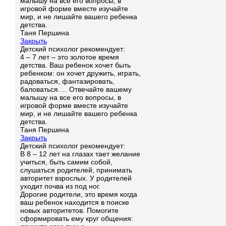
малышу на все его вопросы, в
игровой форме вместе изучайте
мир, и не лишайте вашего ребенка
детства.
Таня Першина
Закрыть
Детский психолог рекомендует:
4 – 7 лет – это золотое время
детства. Ваш ребенок хочет быть
ребенком: он хочет дружить, играть,
радоваться, фантазировать,
баловаться.… Отвечайте вашему
малышу на все его вопросы, в
игровой форме вместе изучайте
мир, и не лишайте вашего ребенка
детства.
Таня Першина
Закрыть
Детский психолог рекомендует:
В 8 – 12 лет на глазах тает желание
учиться, быть самим собой,
слушаться родителей, принимать
авторитет взрослых. У родителей
уходит почва из под ног.
Дорогие родители, это время когда
ваш ребенок находится в поиске
новых авторитетов. Помогите
сформировать ему круг общения: