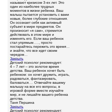
называют кризисом 3-ех лет. Это
один из наиболее трудных
моментов в жизни ребенка. Ваш
малыш пытается установить с вами
новые, более глубокие отношения.
Он осознает себя как активный
субъект в мире предметов. Он
произносит «я сам», стремится
действовать в этом мире и
изменять его. Если ваш ребенок
стал упрямым….., просто
постарайтесь пережить это время…
и знайте, что все идет своим
чередом…
Закрыть
Детский психолог рекомендует:
4 – 7 лет – это золотое время
детства. Ваш ребенок хочет быть
ребенком: он хочет дружить, играть,
радоваться, фантазировать,
баловаться.… Отвечайте вашему
малышу на все его вопросы, в
игровой форме вместе изучайте
мир, и не лишайте вашего ребенка
детства.
Таня Першина
Закрыть
Детский психолог рекомендует: