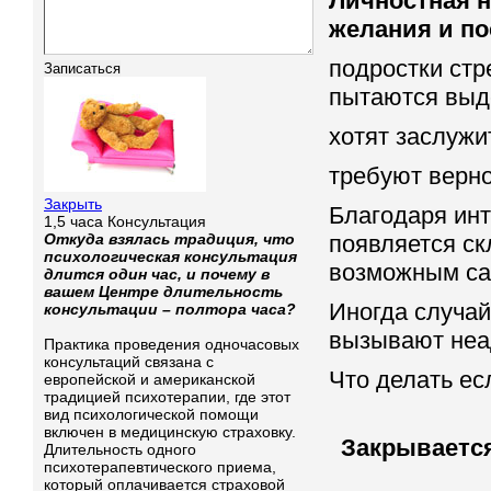
Личностная 
желания и по
подростки стр
пытаются выде
хотят заслужи
требуют верно
Закрыть
Благодаря ин
1,5 часа Консультация
Откуда взялась традиция, что
появляется ск
психологическая консультация
возможным са
длится один час, и почему в
вашем Центре длительность
Иногда случа
консультации – полтора часа?
вызывают неа
Практика проведения одночасовых
консультаций связана с
Что делать ес
европейской и американской
традицией психотерапии, где этот
вид психологической помощи
включен в медицинскую страховку.
Закрывается
Длительность одного
психотерапевтического приема,
который оплачивается страховой