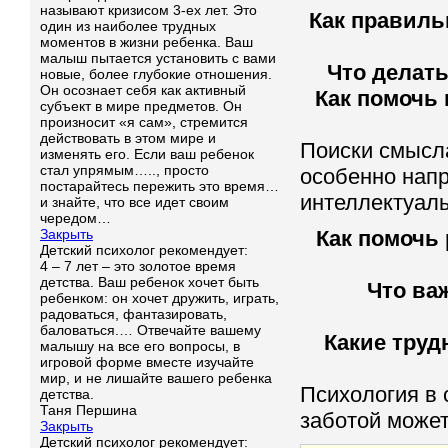
называют кризисом 3-ех лет. Это
Как правиль
один из наиболее трудных
моментов в жизни ребенка. Ваш
малыш пытается установить с вами
Что делать
новые, более глубокие отношения.
Он осознает себя как активный
Как помочь
субъект в мире предметов. Он
произносит «я сам», стремится
действовать в этом мире и
Поиски смысла
изменять его. Если ваш ребенок
стал упрямым….., просто
особенно нап
постарайтесь пережить это время…
интеллектуаль
и знайте, что все идет своим
чередом…
Закрыть
Как помочь
Детский психолог рекомендует:
4 – 7 лет – это золотое время
детства. Ваш ребенок хочет быть
Что ва
ребенком: он хочет дружить, играть,
радоваться, фантазировать,
баловаться.… Отвечайте вашему
Какие труд
малышу на все его вопросы, в
игровой форме вместе изучайте
мир, и не лишайте вашего ребенка
Психология в 
детства.
Таня Першина
заботой может
Закрыть
Детский психолог рекомендует: