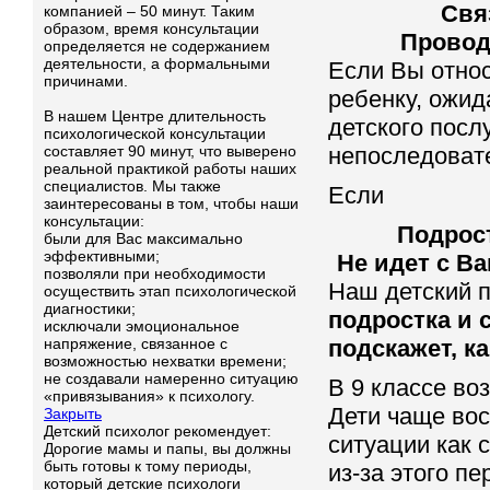
Свя
компанией – 50 минут. Таким
образом, время консультации
Провод
определяется не содержанием
деятельности, а формальными
Если Вы относ
причинами.
ребенку, ожид
В нашем Центре длительность
детского посл
психологической консультации
составляет 90 минут, что выверено
непоследовате
реальной практикой работы наших
специалистов. Мы также
Если
заинтересованы в том, чтобы наши
консультации:
Подрос
были для Вас максимально
эффективными;
Не идет с В
позволяли при необходимости
Наш детский 
осуществить этап психологической
диагностики;
подростка и 
исключали эмоциональное
напряжение, связанное с
подскажет, к
возможностью нехватки времени;
не создавали намеренно ситуацию
В 9 классе во
«привязывания» к психологу.
Дети чаще во
Закрыть
Детский психолог рекомендует:
ситуации как 
Дорогие мамы и папы, вы должны
быть готовы к тому периоды,
из-за этого п
который детские психологи