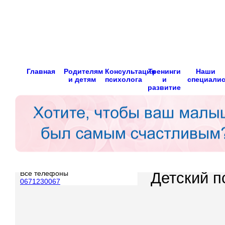
Главная
Родителям
Консультация
Тренинги
Наши
и детям
психолога
и
специали
развитие
Все телефоны
Детский п
0671230067