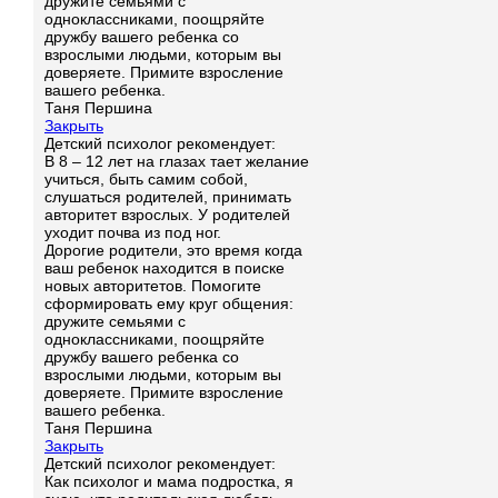
дружите семьями с
одноклассниками, поощряйте
дружбу вашего ребенка со
взрослыми людьми, которым вы
доверяете. Примите взросление
вашего ребенка.
Таня Першина
Закрыть
Детский психолог рекомендует:
В 8 – 12 лет на глазах тает желание
учиться, быть самим собой,
слушаться родителей, принимать
авторитет взрослых. У родителей
уходит почва из под ног.
Дорогие родители, это время когда
ваш ребенок находится в поиске
новых авторитетов. Помогите
сформировать ему круг общения:
дружите семьями с
одноклассниками, поощряйте
дружбу вашего ребенка со
взрослыми людьми, которым вы
доверяете. Примите взросление
вашего ребенка.
Таня Першина
Закрыть
Детский психолог рекомендует:
Как психолог и мама подростка, я