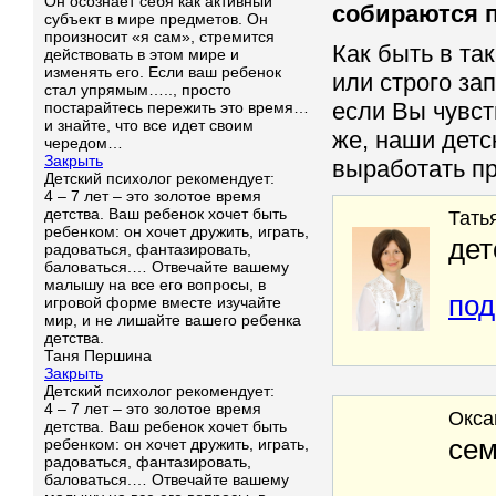
Он осознает себя как активный
собираются п
субъект в мире предметов. Он
произносит «я сам», стремится
Как быть в та
действовать в этом мире и
изменять его. Если ваш ребенок
или строго за
стал упрямым….., просто
если Вы чувст
постарайтесь пережить это время…
и знайте, что все идет своим
же, наши детс
чередом…
Закрыть
выработать п
Детский психолог рекомендует:
4 – 7 лет – это золотое время
детства. Ваш ребенок хочет быть
Тать
ребенком: он хочет дружить, играть,
дет
радоваться, фантазировать,
баловаться.… Отвечайте вашему
малышу на все его вопросы, в
под
игровой форме вместе изучайте
мир, и не лишайте вашего ребенка
детства.
Таня Першина
Закрыть
Детский психолог рекомендует:
4 – 7 лет – это золотое время
Окса
детства. Ваш ребенок хочет быть
сем
ребенком: он хочет дружить, играть,
радоваться, фантазировать,
баловаться.… Отвечайте вашему