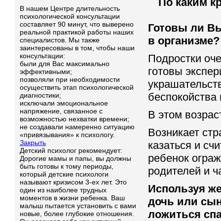
По каким к
В нашем Центре длительность
психологической консультации
составляет 90 минут, что выверено
Готовы ли Вы
реальной практикой работы наших
в организме?
специалистов. Мы также
заинтересованы в том, чтобы наши
консультации:
Подростки оче
были для Вас максимально
готовы экспе
эффективными;
позволяли при необходимости
украшательств
осуществить этап психологической
беспокойства 
диагностики;
исключали эмоциональное
напряжение, связанное с
В этом возрас
возможностью нехватки времени;
не создавали намеренно ситуацию
Возникает стр
«привязывания» к психологу.
Закрыть
казаться и сч
Детский психолог рекомендует:
ребенок ограж
Дорогие мамы и папы, вы должны
быть готовы к тому периоды,
родителей и ч
который детские психологи
называют кризисом 3-ех лет. Это
Используя ж
один из наиболее трудных
моментов в жизни ребенка. Ваш
дочь или сын
малыш пытается установить с вами
ложиться спа
новые, более глубокие отношения.