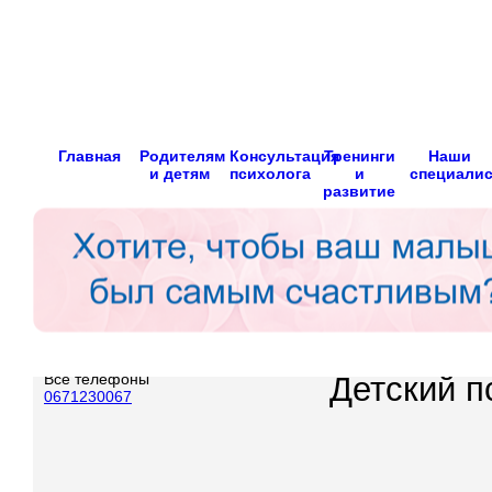
Главная
Родителям
Консультация
Тренинги
Наши
и детям
психолога
и
специали
развитие
Все телефоны
Детский п
0671230067