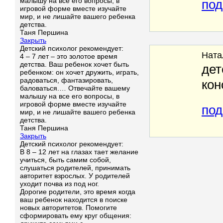
малышу на все его вопросы, в
под
игровой форме вместе изучайте
мир, и не лишайте вашего ребенка
детства.
Таня Першина
Закрыть
Детский психолог рекомендует:
Ната
4 – 7 лет – это золотое время
детства. Ваш ребенок хочет быть
дет
ребенком: он хочет дружить, играть,
радоваться, фантазировать,
кон
баловаться.… Отвечайте вашему
малышу на все его вопросы, в
игровой форме вместе изучайте
под
мир, и не лишайте вашего ребенка
детства.
Таня Першина
Закрыть
Детский психолог рекомендует:
В 8 – 12 лет на глазах тает желание
учиться, быть самим собой,
слушаться родителей, принимать
авторитет взрослых. У родителей
уходит почва из под ног.
Дорогие родители, это время когда
ваш ребенок находится в поиске
новых авторитетов. Помогите
сформировать ему круг общения: