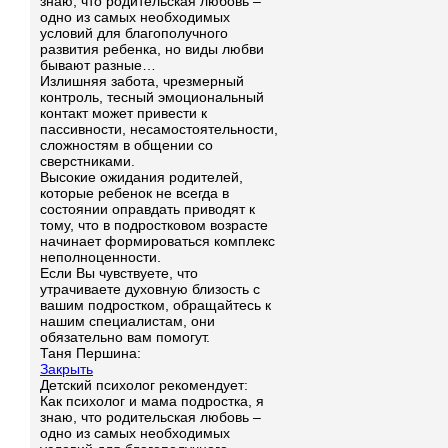
знаю, что родительская любовь –
одно из самых необходимых
условий для благополучного
развития ребенка, но виды любви
бывают разные…
Излишняя забота, чрезмерный
контроль, тесный эмоциональный
контакт может привести к
пассивности, несамостоятельности,
сложностям в общении со
сверстниками.
Высокие ожидания родителей,
которые ребенок не всегда в
состоянии оправдать приводят к
тому, что в подростковом возрасте
начинает формироваться комплекс
неполноценности.
Если Вы чувствуете, что
утрачиваете духовную близость с
вашим подростком, обращайтесь к
нашим специалистам, они
обязательно вам помогут.
Таня Першина:
Закрыть
Детский психолог рекомендует:
Как психолог и мама подростка, я
знаю, что родительская любовь –
одно из самых необходимых