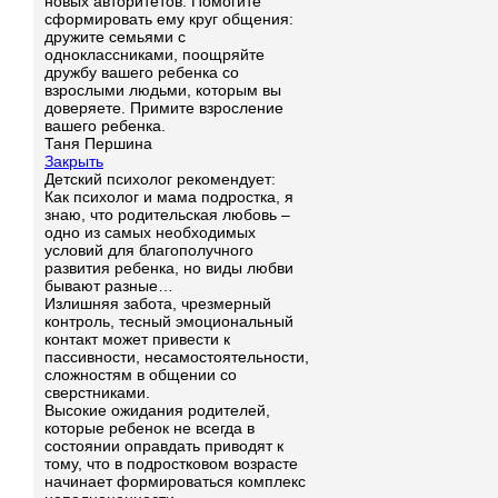
новых авторитетов. Помогите
сформировать ему круг общения:
дружите семьями с
одноклассниками, поощряйте
дружбу вашего ребенка со
взрослыми людьми, которым вы
доверяете. Примите взросление
вашего ребенка.
Таня Першина
Закрыть
Детский психолог рекомендует:
Как психолог и мама подростка, я
знаю, что родительская любовь –
одно из самых необходимых
условий для благополучного
развития ребенка, но виды любви
бывают разные…
Излишняя забота, чрезмерный
контроль, тесный эмоциональный
контакт может привести к
пассивности, несамостоятельности,
сложностям в общении со
сверстниками.
Высокие ожидания родителей,
которые ребенок не всегда в
состоянии оправдать приводят к
тому, что в подростковом возрасте
начинает формироваться комплекс