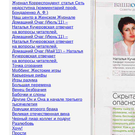
Журнал Корреспондент, статья Сеть
недоступна (комментарий проф.
Бондаренко А. Ф.)
Наш центр в Женском Журнале
Домашний Очаг (Июль’11) –
Наталья Кучеровская отвечает
на вопросы читателей.
Домашний Очаг (Июнь’11) –
Наталья Кучеровская отвечает
на вопросы читателей.
Домашний Очаг (Май’11) – Наталья
Кучеровская отвечает
на вопросы читателей.
Точка сгорания
Моббинг. Жестокие игры
Карьерные рифы
Игры разума
Большая перемена
Венец безбрачия
Бабочки и слоны
Другие Он и Она в начале третьего
тысячелетия
Ловушки второго брака
Великая отечественная вина
Черный пиар коллег и подруг
Разлюбовь
Хочу!
Прости