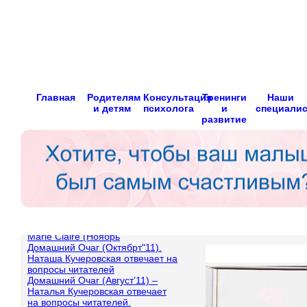
Главная
Родителям
Консультация
Тренинги
Наши
и детям
психолога
и
специали
развитие
Marie Claire (Ноябрь
Домашний Очаг (Октябрт"11).
Наташа Кучеровская отвечает на
вопросы читателей
Домашний Очаг (Август’11) –
Наталья Кучеровская отвечает
на вопросы читателей.