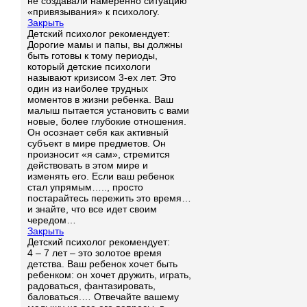
не создавали намеренно ситуацию
«привязывания» к психологу.
Закрыть
Детский психолог рекомендует:
Дорогие мамы и папы, вы должны
быть готовы к тому периоды,
который детские психологи
называют кризисом 3-ех лет. Это
один из наиболее трудных
моментов в жизни ребенка. Ваш
малыш пытается установить с вами
новые, более глубокие отношения.
Он осознает себя как активный
субъект в мире предметов. Он
произносит «я сам», стремится
действовать в этом мире и
изменять его. Если ваш ребенок
стал упрямым….., просто
постарайтесь пережить это время…
и знайте, что все идет своим
чередом…
Закрыть
Детский психолог рекомендует:
4 – 7 лет – это золотое время
детства. Ваш ребенок хочет быть
ребенком: он хочет дружить, играть,
радоваться, фантазировать,
баловаться.… Отвечайте вашему