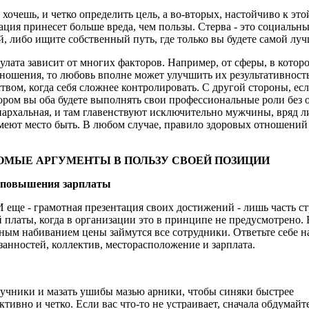
о хочешь, и четко определить цель, а во-вторых, настойчиво к э
изация принесет больше вреда, чем пользы. Стерва - это социальн
ой, либо ищите собственный путь, где только вы будете самой лу
улата зависит от многих факторов. Например, от сферы, в котор
ношения, то любовь вполне может улучшить их результативность.
ством, когда себя сложнее контролировать. С другой стороны, е
ором вы оба будете выполнять свои профессиональные роли без 
архальная, и там главенствуют исключительно мужчины, вряд ли 
имеют место быть. В любом случае, правило здоровых отношений 
ОМЫЕ АРГУМЕНТЫ В ПОЛЬЗУ СВОЕЙ ПОЗИЦИИ
ся повышения зарплаты
 еще - грамотная презентация своих достижений - лишь часть с
 платы, когда в организации это в принципе не предусмотрено. 
ерным набиванием цены займутся все сотрудники. Ответьте себе н
бязанностей, коллектив, месторасположение и зарплата.
ручники и мазать ушибы мазью арники, чтобы синяки быстрее
тивно и четко. Если вас что-то не устраивает, сначала обдумайт