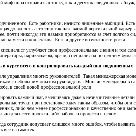
й миф пора отправить в топку, как и десяток следующих заблуж
одчиненного. Есть работники, начисто лишенные амбиций. Есть 
щая должность - это этап так называемой вертикальной карьеры
ее, почти никогда) эти навыки приобретаются за счет долгого с
смена места и коллектива. Есть и другие возможности роста.
 специалист углубляет свои профессиональные знания и тем самы
ператоры, парикмахеры, врачи, специалисты по ценным бумагам
 в курсе всего и контролировать каждый шаг подчиненных
иле управления многих руководителей. Такая менеджерская моде
никам с небольшим опытом руководства. Многие менеджеры в са
себе, в своей новой профессиональной роли.
ировать каждый шаг, вмешиваясь даже в незначительные детали 
трольные точки при постановке задач таким образом, чтобы они
нных, либо чем менее профессионально и качественно они выполн
ьно для всего проекта либо рабочего процесса в целом.
огда сотрудник допускает слишком много ошибок, чтобы выявить
ь все на самотек.