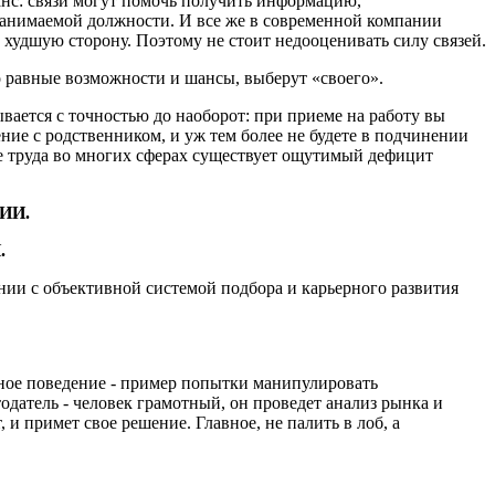
анс: связи могут помочь получить информацию,
 занимаемой должности. И все же в современной компании
 худшую сторону. Поэтому не стоит недооценивать силу связей.
 равные возможности и шансы, выберут «своего».
вается с точностью до наоборот: при приеме на работу вы
ение с родственником, и уж тем более не будете в подчинении
ке труда во многих сферах существует ощутимый дефицит
ИИ.
.
нии с объективной системой подбора и карьерного развития
бное поведение - пример попытки манипулировать
одатель - человек грамотный, он проведет анализ рынка и
и примет свое решение. Главное, не палить в лоб, а