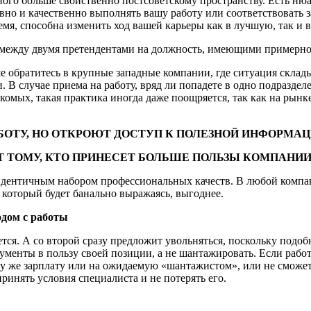
ного больше свойственно постсоветскому пространству. Есть ню
ивно и качественно выполнять вашу работу или соответствовать
я, способна изменить ход вашей карьеры как в лучшую, так и в
а между двумя претендентами на должность, имеющими примерно
е обратитесь в крупные западные компании, где ситуация склады
 В случае приема на работу, вряд ли попадете в одно подраздел
акомых, такая практика иногда даже поощряется, так как на рын
БОТУ, НО ОТКРОЮТ ДОСТУП К ПОЛЕЗНОЙ ИНФОРМАЦ
 ТОМУ, КТО ПРИНЕСЕТ БОЛЬШЕ ПОЛЬЗЫ КОМПАНИИ
 идентичным набором профессиональных качеств. В любой компа
, который будет банально выражаясь, выгоднее.
одом с работы
тся. А со второй сразу предложит увольняться, поскольку подо
ументы в пользу своей позиции, а не шантажировать. Если работ
у же зарплату или на ожидаемую «шантажистом», или не сможет, 
инять условия специалиста и не потерять его.