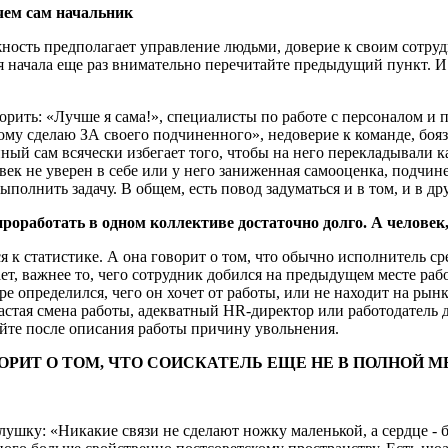
чем сам начальник
жность предполагает управление людьми, доверие к своим сотруд
я начала еще раз внимательно перечитайте предыдущий пункт. И 
рить: «Лучше я сама!», специалисты по работе с персоналом и 
тому сделаю ЗА своего подчиненного», недоверие к команде, боя
ый сам всячески избегает того, чтобы на него перекладывали как
овек не уверен в себе или у него заниженная самооценка, подчи
полнить задачу. В общем, есть повод задуматься и в том, и в др
проработать в одном коллективе достаточно долго. А человек
 к статистике. А она говорит о том, что обычно исполнитель сред
ает, важнее то, чего сотрудник добился на предыдущем месте раб
ре определился, чего он хочет от работы, или не находит на рынк
астая смена работы, адекватный HR-директор или работодатель д
йте после описания работы причину увольнения.
ОРИТ О ТОМ, ЧТО СОИСКАТЕЛЬ ЕЩЕ НЕ В ПОЛНОЙ 
лушку: «Никакие связи не сделают ножку маленькой, а сердце - 