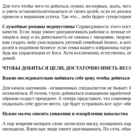
Для того чтобы чего-то добиться, нужно, во-первых, знать, чег
и уметь остановиться/отказаться от своих целей, если их реал
привели к вершинам успеха. Так что... либо будьте суперстерв
Служебные романы недопустимы
Справедливость этого пост
качеств. Если люди умеют разграничивать рабочие и личные от
лицом к лицу и их деятельность не связана с эмоциями, творче
вам создать либо унаследовать уютный семейный бизнес, в кот
ролей в подобном бизнесе: если семья вашего избранника патри
будь вы управленцем от Бога. Хотя исключения, естественно, 
домой.
ЧТОБЫ ДОБИТЬСЯ ЦЕЛИ, ДОСТАТОЧНО ИМЕТЬ ВЕС
Важно последовательно набивать себе цену, чтобы добить
Для начала напомним - незаменимых специалистов не бывает. И
похвалиться. И потом, глупо добиваться повышения заработной
образом создаст прецедент. А теперь представьте, что планом
подыскать себе другое место, где будет устраивать все: круг о
Нужно молча сносить унижения и оскорбления начальства
А еще вовремя натирать свою латексную маску, полировать на
проходили. Взрослые люди умеют разговаривать. По сути, объек