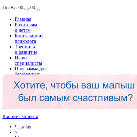
Пн-Вс:
00
-00
:09
:22
Главная
Родителям
и детям
Консультация
психолога
Тренинги
и развитие
Наши
специалисты
Программа для
беременных
Подготовка
психологов
Мы в
СМИ
Кабинет клиента
Главная
>