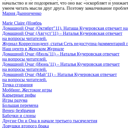
начальство и не подозревает, что оно вас «оскорбляет и унижа
умеем читать мысли друг друга. Поэтому замалчивание проблем
Мария Дынниченко
Marie Claire (Ноябрь
Домашний Очаг (Октябрт"11). Наташа Кучеровская отвечает на
Домашний Очаг (Август’11) – Наталья Кучеровская отвечает
на вопросы читателей.
Журнал Корреспондент, статья Сеть недоступна (комментарий п
Наш центр в Женском Журнале
Домашний Очаг (Июль’11) – Наталья Кучеровская отвечает
на вопросы читателей.
Домашний Очаг (Июнь’11) – Наталья Кучеровская отвечает
на вопросы читателей.
Домашний Очаг (Май’11) – Наталья Кучеровская отвечает
на вопросы читателей.
Точка сгорания
Моббинг. Жестокие игры
Карьерные рифы
Игры разума
Большая перемена
Венец безбрачия
Бабочки и слоны
Другие Он и Она в начале третьего тысячелетия
Ловушки второго брака