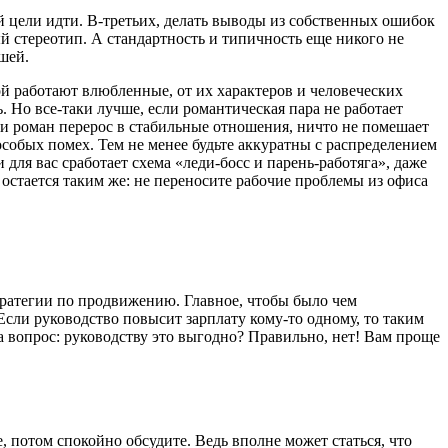
той цели идти. В-третьих, делать выводы из собственных ошибок
ый стереотип. А стандартность и типичность еще никого не
чшей.
ой работают влюбленные, от их характеров и человеческих
 Но все-таки лучше, если романтическая пара не работает
сли роман перерос в стабильные отношения, ничто не помешает
особых помех. Тем не менее будьте аккуратны с распределением
для вас сработает схема «леди-босс и парень-работяга», даже
остается таким же: не переносите рабочие проблемы из офиса
тратегии по продвижению. Главное, чтобы было чем
Если руководство повысит зарплату кому-то одному, то таким
а вопрос: руководству это выгодно? Правильно, нет! Вам проще
е, потом спокойно обсудите. Ведь вполне может статься, что