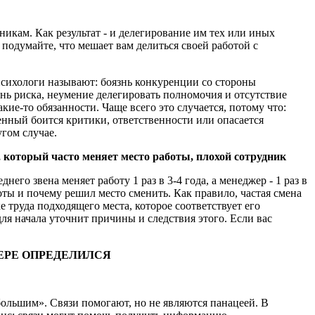
никам. Как результат - и делегирование им тех или иных
подумайте, что мешает вам делиться своей работой с
психологи называют: боязнь конкуренции со стороны
знь риска, неумение делегировать полномочия и отсутствие
ие-то обязанности. Чаще всего это случается, потому что:
ненный боится критики, ответственности или опасается
угом случае.
, который часто меняет место работы, плохой сотрудник
него звена меняет работу 1 раз в 3-4 года, а менеджер - 1 раз в
оты и почему решил место сменить. Как правило, частая смена
е труда подходящего места, которое соответствует его
ля начала уточнит причины и следствия этого. Если вас
МЕРЕ ОПРЕДЕЛИЛСЯ
большим». Связи помогают, но не являются панацеей. В