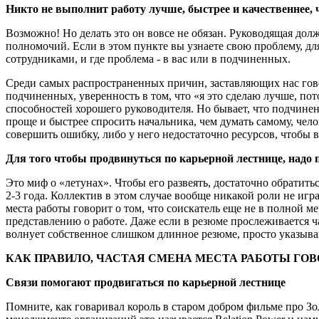
Никто не выполнит работу лучше, быстрее и качественнее, 
Возможно! Но делать это он вовсе не обязан. Руководящая дол
полномочий. Если в этом пункте вы узнаете свою проблему, дл
сотрудниками, и где проблема - в вас или в подчиненных.
Среди самых распространенных причин, заставляющих нас гово
подчиненных, уверенность в том, что «я это сделаю лучше, по
способностей хорошего руководителя. Но бывает, что подчиненн
проще и быстрее спросить начальника, чем думать самому, чел
совершить ошибку, либо у него недостаточно ресурсов, чтобы вы
Для того чтобы продвинуться по карьерной лестнице, надо 
Это миф о «летунах». Чтобы его развеять, достаточно обратиться
2-3 года. Коллектив в этом случае вообще никакой роли не игр
места работы говорит о том, что соискатель еще не в полной ме
представлению о работе. Даже если в резюме прослеживается ч
волнует собственное слишком длинное резюме, просто указыва
КАК ПРАВИЛО, ЧАСТАЯ СМЕНА МЕСТА РАБОТЫ ГОВ
Связи помогают продвигаться по карьерной лестнице
Помните, как говаривал король в старом добром фильме про Зо