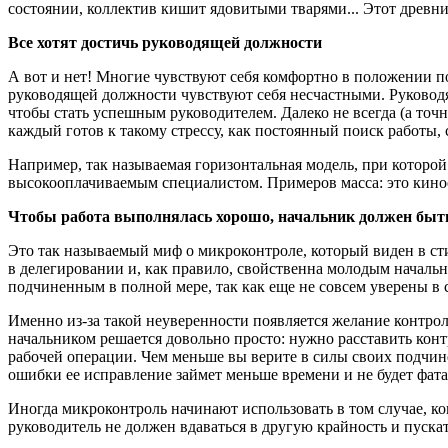
состоянии, коллектив кишит ядовитыми тварями... Этот древни
Все хотят достичь руководящей должности
А вот и нет! Многие чувствуют себя комфортно в положении п
руководящей должности чувствуют себя несчастными. Руководя
чтобы стать успешным руководителем. Далеко не всегда (а точн
каждый готов к такому стрессу, как постоянный поиск работы, 
Например, так называемая горизонтальная модель, при которой
высокооплачиваемым специалистом. Примеров масса: это киноо
Чтобы работа выполнялась хорошо, начальник должен быть
Это так называемый миф о микроконтроле, который виден в ст
в делегировании и, как правило, свойственна молодым началь
подчиненным в полной мере, так как еще не совсем уверены в 
Именно из-за такой неуверенности появляется желание контрол
начальником решается довольно просто: нужно расставить кон
рабочей операции. Чем меньше вы верите в силы своих подчине
ошибки ее исправление займет меньше времени и не будет фатал
Иногда микроконтроль начинают использовать в том случае, к
руководитель не должен вдаваться в другую крайность и пускат