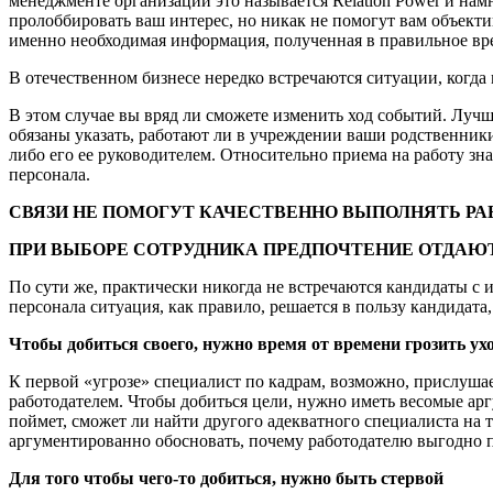
менеджменте организаций это называется Relation Power и нам
пролоббировать ваш интерес, но никак не помогут вам объект
именно необходимая информация, полученная в правильное врем
В отечественном бизнесе нередко встречаются ситуации, когд
В этом случае вы вряд ли сможете изменить ход событий. Лучш
обязаны указать, работают ли в учреждении ваши родственники.
либо его ее руководителем. Относительно приема на работу зн
персонала.
СВЯЗИ НЕ ПОМОГУТ КАЧЕСТВЕННО ВЫПОЛНЯТЬ РА
ПРИ ВЫБОРЕ СОТРУДНИКА ПРЕДПОЧТЕНИЕ ОТДАЮТ
По сути же, практически никогда не встречаются кандидаты с
персонала ситуация, как правило, решается в пользу кандидата
Чтобы добиться своего, нужно время от времени грозить ух
К первой «угрозе» специалист по кадрам, возможно, прислушае
работодателем. Чтобы добиться цели, нужно иметь весомые арг
поймет, сможет ли найти другого адекватного специалиста на т
аргументированно обосновать, почему работодателю выгодно пр
Для того чтобы чего-то добиться, нужно быть стервой