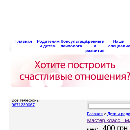
Главная
Родителям
Консультация
Тренинги
Наши
и детям
психолога
и
специали
развитие
Все телефоны
0671230067
Главная
>
Дети и род
Мастер класс - 
400
грн
цена: