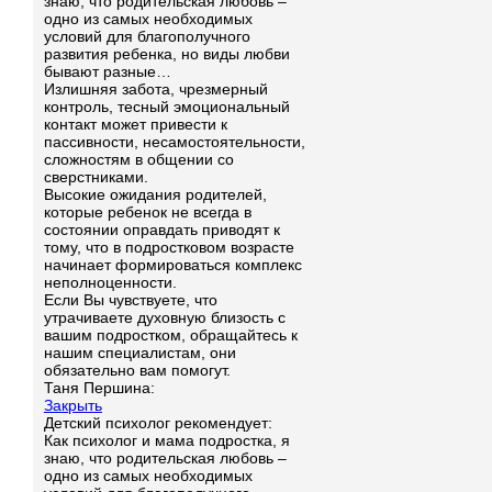
знаю, что родительская любовь –
одно из самых необходимых
условий для благополучного
развития ребенка, но виды любви
бывают разные…
Излишняя забота, чрезмерный
контроль, тесный эмоциональный
контакт может привести к
пассивности, несамостоятельности,
сложностям в общении со
сверстниками.
Высокие ожидания родителей,
которые ребенок не всегда в
состоянии оправдать приводят к
тому, что в подростковом возрасте
начинает формироваться комплекс
неполноценности.
Если Вы чувствуете, что
утрачиваете духовную близость с
вашим подростком, обращайтесь к
нашим специалистам, они
обязательно вам помогут.
Таня Першина:
Закрыть
Детский психолог рекомендует:
Как психолог и мама подростка, я
знаю, что родительская любовь –
одно из самых необходимых