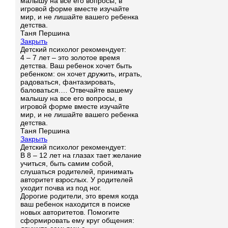
малышу на все его вопросы, в
игровой форме вместе изучайте
мир, и не лишайте вашего ребенка
детства.
Таня Першина
Закрыть
Детский психолог рекомендует:
4 – 7 лет – это золотое время
детства. Ваш ребенок хочет быть
ребенком: он хочет дружить, играть,
радоваться, фантазировать,
баловаться.… Отвечайте вашему
малышу на все его вопросы, в
игровой форме вместе изучайте
мир, и не лишайте вашего ребенка
детства.
Таня Першина
Закрыть
Детский психолог рекомендует:
В 8 – 12 лет на глазах тает желание
учиться, быть самим собой,
слушаться родителей, принимать
авторитет взрослых. У родителей
уходит почва из под ног.
Дорогие родители, это время когда
ваш ребенок находится в поиске
новых авторитетов. Помогите
сформировать ему круг общения: