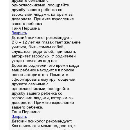
дружите семьями с
одноклассниками, поощряйте
дружбу вашего ребенка со
взрослыми людьми, которым вы
доверяете. Примите взросление
вашего ребенка.
Таня Першина
Закрыть
Детский психолог рекомендует:
В 8 – 12 лет на глазах тает желание
учиться, быть самим собой,
слушаться родителей, принимать
авторитет взрослых. У родителей
уходит почва из под ног.
Дорогие родители, это время когда
ваш ребенок находится в поиске
новых авторитетов. Помогите
сформировать ему круг общения:
дружите семьями с
одноклассниками, поощряйте
дружбу вашего ребенка со
взрослыми людьми, которым вы
доверяете. Примите взросление
вашего ребенка.
Таня Першина
Закрыть
Детский психолог рекомендует:
Как психолог и мама подростка, я