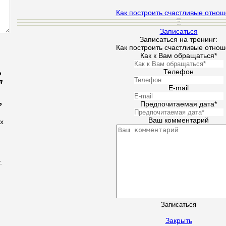
Как построить счастливые отно
Ведущий
Подольская Т.
Время
10:00 - 18:00
Стоимость
400 грн
Записаться
Записаться на тренинг:
Как построить счастливые отно
Как к Вам обращаться*
Телефон
о
я
E-mail
Предпочитаемая дата*
?
Ваш комментарий
х
.
Закрыть