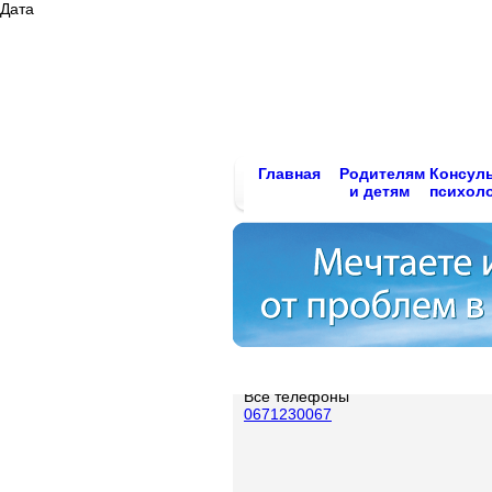
Дата
Главная
Родителям
Консул
и детям
психол
Все телефоны
0671230067