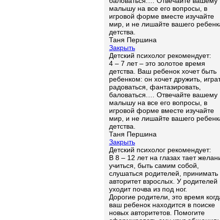
баловаться.… Отвечайте вашему
малышу на все его вопросы, в
игровой форме вместе изучайте
мир, и не лишайте вашего ребенк
детства.
Таня Першина
Закрыть
Детский психолог рекомендует:
4 – 7 лет – это золотое время
детства. Ваш ребенок хочет быть
ребенком: он хочет дружить, играт
радоваться, фантазировать,
баловаться.… Отвечайте вашему
малышу на все его вопросы, в
игровой форме вместе изучайте
мир, и не лишайте вашего ребенк
детства.
Таня Першина
Закрыть
Детский психолог рекомендует:
В 8 – 12 лет на глазах тает желан
учиться, быть самим собой,
слушаться родителей, принимать
авторитет взрослых. У родителей
уходит почва из под ног.
Дорогие родители, это время когд
ваш ребенок находится в поиске
новых авторитетов. Помогите