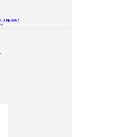
 и красок
ки
к