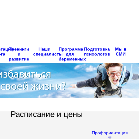
ьтация
Тренинги
Наши
Программа
Подготовка
Мы в
ога
и
специалисты
для
психологов
СМИ
развитие
беременных
Расписание и цены
Профориентация
Ведуший
Дынничекнко М.
Время
10.00 - 18.00