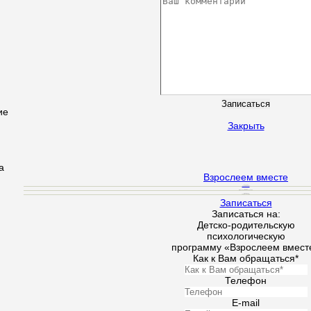
ие
Закрыть
а
Взрослеем вместе
Ведуший
Кучеровская Н.
Время
Вт, Чт - 17:30 - 20:30, Сб - 11:00-14:00
Стоимость
1 встреча 300 грн
Записаться
Записаться на:
Детско-родительскую
психологическую
программу «Взрослеем вмест
Как к Вам обращаться*
Телефон
E-mail