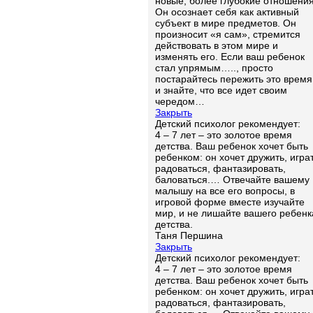
новые, более глубокие отношения
Он осознает себя как активный
субъект в мире предметов. Он
произносит «я сам», стремится
действовать в этом мире и
изменять его. Если ваш ребенок
стал упрямым….., просто
постарайтесь пережить это врем
и знайте, что все идет своим
чередом…
Закрыть
Детский психолог рекомендует:
4 – 7 лет – это золотое время
детства. Ваш ребенок хочет быть
ребенком: он хочет дружить, играт
радоваться, фантазировать,
баловаться.… Отвечайте вашему
малышу на все его вопросы, в
игровой форме вместе изучайте
мир, и не лишайте вашего ребенк
детства.
Таня Першина
Закрыть
Детский психолог рекомендует:
4 – 7 лет – это золотое время
детства. Ваш ребенок хочет быть
ребенком: он хочет дружить, играт
радоваться, фантазировать,