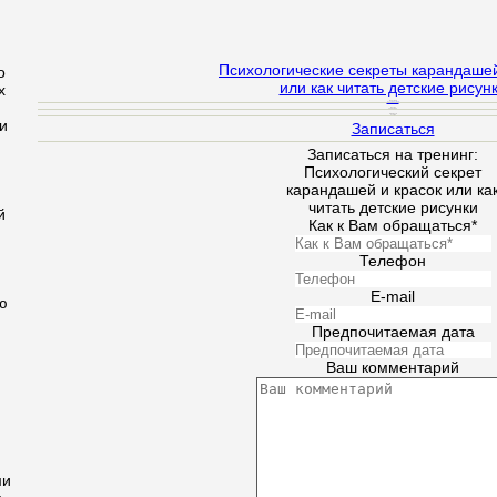
Психологические секреты карандашей
о
или как читать детские рисун
х
Ведуший
Кучеровская Н.
Время
10:00 - 18:00
Стоимость
370 грн
и
Записаться
Записаться на тренинг:
Психологический секрет
карандашей и красок или ка
читать детские рисунки
й
Как к Вам обращаться*
Телефон
E-mail
ю
Предпочитаемая дата
Ваш комментарий
ми