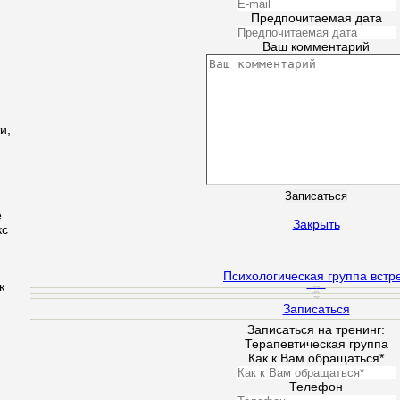
Предпочитаемая дата
Ваш комментарий
и,
е
Закрыть
кс
Психологическая группа встр
к
Ведуший
Кучеровская Н.
Подольская Т.
Время
18.30 - 21.00
Стоимость
170 грн
Записаться
Записаться на тренинг:
Терапевтическая группа
Как к Вам обращаться*
Телефон