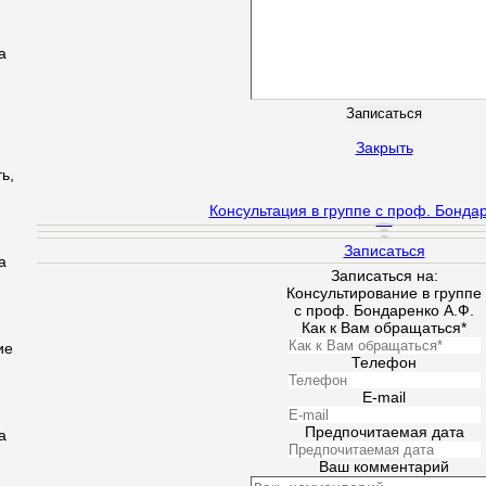
а
Закрыть
ь,
Консультация в группе с проф. Бондар
Ведуший
Проф. Бондаренко А. Ф.
Время
10:00 - 18:00
Стоимость
800 грн
Записаться
а
Записаться на:
Консультирование в группе
с проф. Бондаренко А.Ф.
Как к Вам обращаться*
ие
Телефон
E-mail
Предпочитаемая дата
а
Ваш комментарий