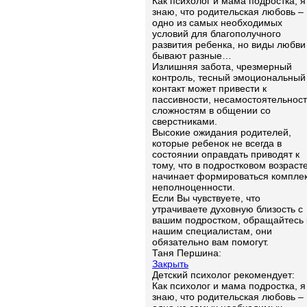
Как психолог и мама подростка, я
знаю, что родительская любовь –
одно из самых необходимых
условий для благополучного
развития ребенка, но виды любви
бывают разные…
Излишняя забота, чрезмерный
контроль, тесный эмоциональный
контакт может привести к
пассивности, несамостоятельност
сложностям в общении со
сверстниками.
Высокие ожидания родителей,
которые ребенок не всегда в
состоянии оправдать приводят к
тому, что в подростковом возраст
начинает формироваться компле
неполноценности.
Если Вы чувствуете, что
утрачиваете духовную близость с
вашим подростком, обращайтесь 
нашим специалистам, они
обязательно вам помогут.
Таня Першина:
Закрыть
Детский психолог рекомендует:
Как психолог и мама подростка, я
знаю, что родительская любовь –