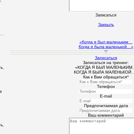
.
Закрыть
я…
«Когда я был маленьким…
Когда я была маленькой…»
Ведуший
Кучеровская Н.
Время
10:00 - 18:00
Стоимость
550 грн
Записаться
Записаться на тренинг:
ь,
«КОГДА Я БЫЛ МАЛЕНЬКИ
КОГДА Я БЫЛА МАЛЕНЬКОЙ
Как к Вам обращаться*
Телефон
а
E-mail
Предпочитаемая дата
Ваш комментарий
ь,