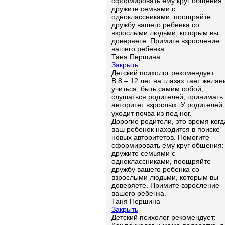
сформировать ему круг общения:
дружите семьями с
одноклассниками, поощряйте
дружбу вашего ребенка со
взрослыми людьми, которым вы
доверяете. Примите взросление
вашего ребенка.
Таня Першина
Закрыть
Детский психолог рекомендует:
В 8 – 12 лет на глазах тает желан
учиться, быть самим собой,
слушаться родителей, принимать
авторитет взрослых. У родителей
уходит почва из под ног.
Дорогие родители, это время когд
ваш ребенок находится в поиске
новых авторитетов. Помогите
сформировать ему круг общения:
дружите семьями с
одноклассниками, поощряйте
дружбу вашего ребенка со
взрослыми людьми, которым вы
доверяете. Примите взросление
вашего ребенка.
Таня Першина
Закрыть
Детский психолог рекомендует: