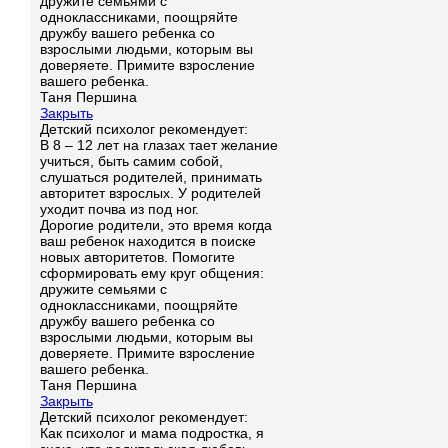
дружите семьями с
одноклассниками, поощряйте
дружбу вашего ребенка со
взрослыми людьми, которым вы
доверяете. Примите взросление
вашего ребенка.
Таня Першина
Закрыть
Детский психолог рекомендует:
В 8 – 12 лет на глазах тает желание
учиться, быть самим собой,
слушаться родителей, принимать
авторитет взрослых. У родителей
уходит почва из под ног.
Дорогие родители, это время когда
ваш ребенок находится в поиске
новых авторитетов. Помогите
сформировать ему круг общения:
дружите семьями с
одноклассниками, поощряйте
дружбу вашего ребенка со
взрослыми людьми, которым вы
доверяете. Примите взросление
вашего ребенка.
Таня Першина
Закрыть
Детский психолог рекомендует:
Как психолог и мама подростка, я