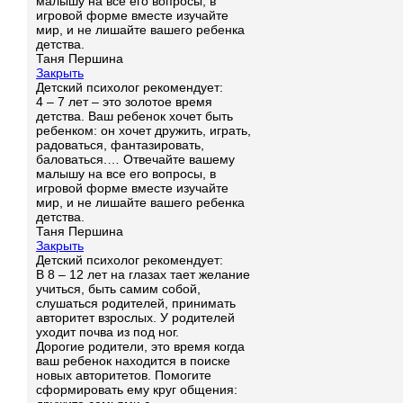
малышу на все его вопросы, в
игровой форме вместе изучайте
мир, и не лишайте вашего ребенка
детства.
Таня Першина
Закрыть
Детский психолог рекомендует:
4 – 7 лет – это золотое время
детства. Ваш ребенок хочет быть
ребенком: он хочет дружить, играть,
радоваться, фантазировать,
баловаться.… Отвечайте вашему
малышу на все его вопросы, в
игровой форме вместе изучайте
мир, и не лишайте вашего ребенка
детства.
Таня Першина
Закрыть
Детский психолог рекомендует:
В 8 – 12 лет на глазах тает желание
учиться, быть самим собой,
слушаться родителей, принимать
авторитет взрослых. У родителей
уходит почва из под ног.
Дорогие родители, это время когда
ваш ребенок находится в поиске
новых авторитетов. Помогите
сформировать ему круг общения: