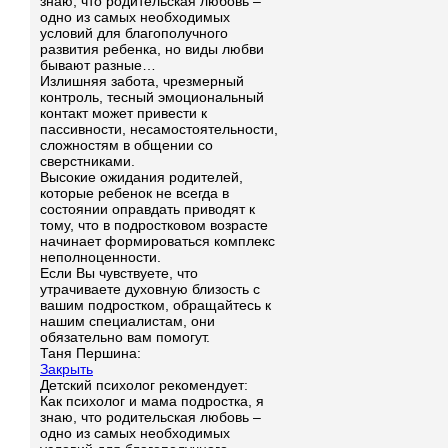
знаю, что родительская любовь –
одно из самых необходимых
условий для благополучного
развития ребенка, но виды любви
бывают разные…
Излишняя забота, чрезмерный
контроль, тесный эмоциональный
контакт может привести к
пассивности, несамостоятельности,
сложностям в общении со
сверстниками.
Высокие ожидания родителей,
которые ребенок не всегда в
состоянии оправдать приводят к
тому, что в подростковом возрасте
начинает формироваться комплекс
неполноценности.
Если Вы чувствуете, что
утрачиваете духовную близость с
вашим подростком, обращайтесь к
нашим специалистам, они
обязательно вам помогут.
Таня Першина:
Закрыть
Детский психолог рекомендует:
Как психолог и мама подростка, я
знаю, что родительская любовь –
одно из самых необходимых